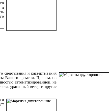
его
и и
ать
его
го свертывания и развертывания
уты Вашего времени. Причем, по
лностью автоматизированной, не
вета, ураганный ветер и другие
го
дет