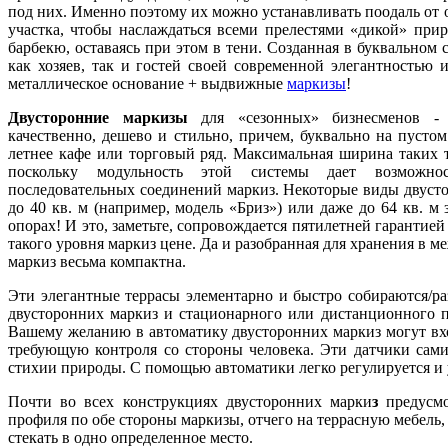
под них. Именно поэтому их можно устанавливать поодаль от о
участка, чтобы наслаждаться всеми прелестями «дикой» пр
барбекю, оставаясь при этом в тени. Созданная в буквальном 
как хозяев, так и гостей своей современной элегантностью и
металлическое основание + выдвижные
маркизы
!
Двусторонние маркизы
для «сезонных» бизнесменов - п
качественно, дешево и стильно, причем, буквально на пусто
летнее кафе или торговый ряд. Максимальная ширина таких т
поскольку модульность этой системы дает возможнос
последовательных соединений маркиз. Некоторые виды двусто
до 40 кв. м (например, модель «Бриз») или даже до 64 кв. 
опорах! И это, заметьте, сопровождается пятилетней гарантие
такого уровня маркиз цене. Да и разобранная для хранения в 
маркиз весьма компактна.
Эти элегантные террасы элементарно и быстро собираются/ра
двусторонних маркиз и стационарного или дистанционного п
Вашему желанию в автоматику двусторонних маркиз могут вхо
требующую контроля со стороны человека. Эти датчики сами
стихии природы. С помощью автоматики легко регулируется и 
Почти во всех конструкциях двусторонних марки
з
предусмо
профиля по обе стороны маркизы, отчего на террасную мебель, д
стекать в одно определенное место.