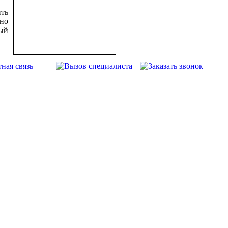
ить
чно
ный