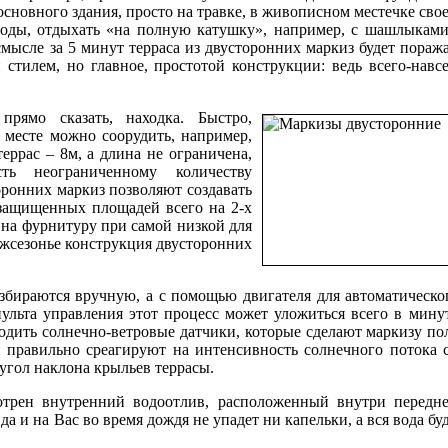
сновного здания, просто на травке, в живописном местечке сво
ироды, отдыхать «на полную катушку», например, с шашлыкам
смысле за 5 минут терраса из двусторонних маркиз будет пораж
 стилем, но главное, простотой конструкции: ведь всего-навс
рямо сказать, находка. Быстро,
м месте можно соорудить, например,
еррас – 8м, а длина не ограничена,
ть неограниченному количеству
ронних маркиз позволяют создавать
м защищенных площадей всего на 2-х
й на фурнитуру при самой низкой для
межсезонье конструкция двусторонних
збираются вручную, а с помощью двигателя для автоматическо
ульта управления этот процесс может уложиться всего в мин
дить солнечно-ветровые датчики, которые сделают маркизу по
 правильно среагируют на интенсивность солнечного потока с
угол наклона крыльев террасы.
трен внутренний водоотлив, расположенный внутри передне
а и на Вас во время дождя не упадет ни капельки, а вся вода бу