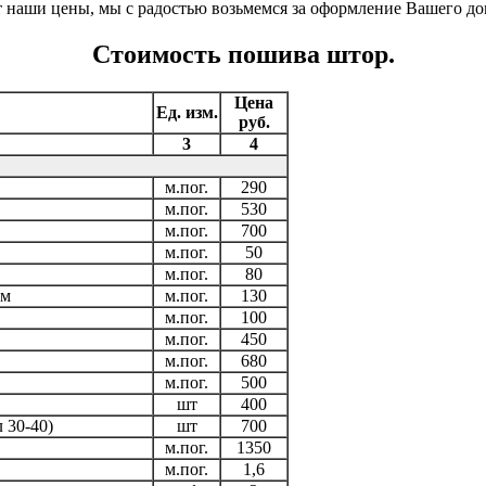
т наши цены, мы с радостью возьмемся за оформление Вашего до
Стоимость пошива штор.
Цена
Ед. изм.
руб.
3
4
м.пог.
290
м.пог.
530
м.пог.
700
м.пог.
50
м.пог.
80
ом
м.пог.
130
м.пог.
100
м.пог.
450
м.пог.
680
м.пог.
500
шт
400
 30-40)
шт
700
м.пог.
1350
м.пог.
1,6