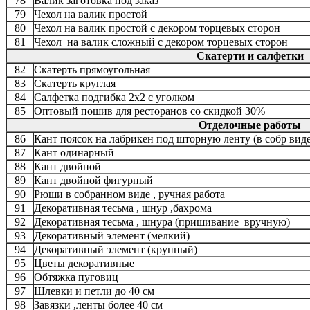
78
Валик заготовка под заказ
79
Чехол на валик простой
80
Чехол на валик простой с декором торцевых сторон
81
Чехол на валик сложный с декором торцевых сторон
Скатерти и салфетки
82
Скатерть прямоугольная
83
Скатерть круглая
84
Салфетка подгибка 2х2 с уголком
85
Оптовый пошив для ресторанов со скидкой 30%
Отделочные работы
86
Кант поясок на лабрикен под шторную ленту (в собр виде
87
Кант одинарный
88
Кант двойной
89
Кант двойной фигурный
90
Рюши в собранном виде , ручная работа
91
Декоративная тесьма , шнур ,бахрома
92
Декоративная тесьма , шнура (пришивание вручную)
93
Декоративный элемент (мелкий)
94
Декоративный элемент (крупный)
95
Цветы декоративные
96
Обтяжка пуговиц
97
Шлевки и петли до 40 см
98
Завязки ,ленты более 40 см