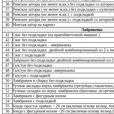
36
Римские шторы (не менее м.кв.) без подкладки со шторн
37
Римские шторы ( не менее м.кв.) без подкладки с кулиско
38
Римские шторы (не менее м.кв.) с подкладкой
39
Римские шторы (не менее м.кв.) с подкладкой со шторно
40
Монтаж штор на карниз
Лабрикены
41
Сваг без подкладки (на краеобметочной машине )
42
Сваг без подкладки
43
Сваг без подкладки – американка
44
Сваг без подкладки двойной комбинированный из 2-х ви
45
Сваг с подкладкой
46
Лабрикен без подкладки двойной комбинированный из-2
47
Галстук без подкладки
48
Галстук без подкладки -американка
49
Галстук с подкладкой
50
Ламбрикен в сборку без подкладки
51
Ручная закладка верха ламбрикена (трезубцы,стаканчики,
52
Ручные складки по верху ламбрикена (бантовые ,встречн
53
Ламбрикен с фигурным низом
54
Ламбрикен с подкладкой
55
Бондо простое прямое < 20 см (включая основу велюр, бо
56
Бондо с фигурным низом <20 cм (включая основу велюр,