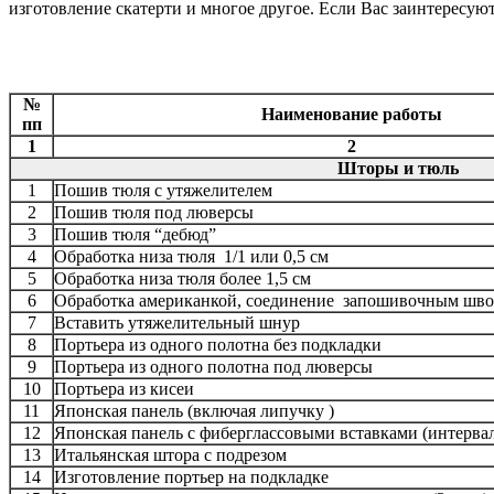
изготовление скатерти и многое другое. Если Вас заинтересую
№
Наименование работы
пп
1
2
Шторы и тюль
1
Пошив тюля с утяжелителем
2
Пошив тюля под люверсы
3
Пошив тюля “дебюд”
4
Обработка низа тюля 1/1 или 0,5 см
5
Обработка низа тюля более 1,5 см
6
Обработка американкой, соединение запошивочным шв
7
Вставить утяжелительный шнур
8
Портьера из одного полотна без подкладки
9
Портьера из одного полотна под люверсы
10
Портьера из кисеи
11
Японская панель (включая липучку )
12
Японская панель с фиберглассовыми вставками (интервал
13
Итальянская штора с подрезом
14
Изготовление портьер на подкладке