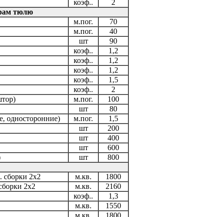
коэф..
2
рам тюлю
м.пог.
70
м.пог.
40
шт
90
коэф..
1,2
коэф..
1,2
коэф..
1,2
коэф..
1,5
коэф..
2
штор)
м.пог.
100
шт
80
е, односторонние)
м.пог.
1,5
шт
200
шт
400
шт
600
)
шт
800
. сборки 2х2
м.кв.
1800
 сборки 2х2
м.кв.
2160
коэф..
1,3
м.кв.
1550
м.кв.
1800