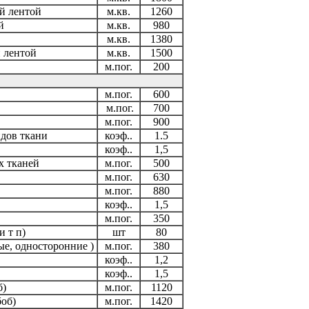
ой лентой
м.кв.
1260
й
м.кв.
980
м.кв.
1380
й лентой
м.кв.
1500
м.пог.
200
м.пог.
600
м.пог.
700
м.пог.
900
дов ткани
коэф..
1.5
коэф..
1,5
х тканей
м.пог.
500
м.пог.
630
м.пог.
880
коэф..
1,5
м.пог.
350
и т п)
шт
80
ые, односторонние )
м.пог.
380
коэф..
1,2
коэф..
1,5
б)
м.пог.
1120
боб)
м.пог.
1420