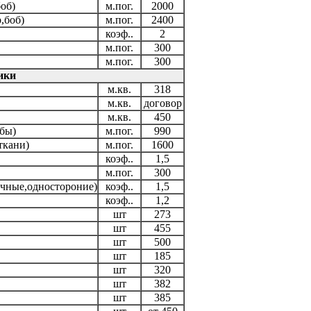
об)
м.пог.
2000
,боб)
м.пог.
2400
коэф..
2
м.пог.
300
м.пог.
300
ики
м.кв.
318
м.кв.
договор
м.кв.
450
мбы)
м.пог.
990
ткани)
м.пог.
1600
коэф..
1,5
м.пог.
300
ечные,одностороние)
коэф..
1,5
коэф..
1,2
шт
273
шт
455
шт
500
шт
185
шт
320
шт
382
шт
385