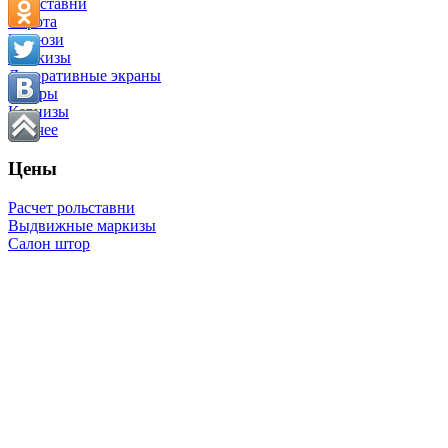
Рольставни
Ворота
Жалюзи
Маркизы
Декоративные экраны
Шторы
Карнизы
Прочее
Цены
Расчет рольставни
Выдвижные маркизы
Салон штор