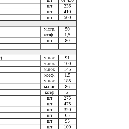
шт
от 450
шт
236
шт
410
шт
500
м.стр.
50
коэф..
1,5
шт
80
)
м.пог.
91
м.пог.
100
м.пог.
145
коэф.
1,5
м.пог.
185
м.пог
86
коэф
2
шт
275
шт
475
шт
350
шт
65
шт
55
шт
100