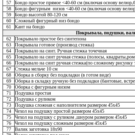
57
Бондо простое прямое <40-60 cм (включая основу велюр,б
58
Бондо фигурным низов <40-60 cм (включая основу велюр
59
Бондо высотой 80-120 см
60
Сложный фигурный низ бондо
61
Кант на бондо
Покрывала, подушки, вал
62
Покрывало простое без синтепона
63
Покрывала готовое (производ стежка)
64
Покрывало на синт. Ручная стежка точечная
65
Покрывало на синт ручная стежка (полосы, квадраты,ро
66
Покрывало на синт ручная стежка(по сложному рисунку 
67
Стежка мельче 10 см
68
Оборка в сборку без подкладки (в готом виде)
69
Оборка в складку ручную без подкладки (бантовые, встр
70
Оборка с фигурным низом
71
Подушка простая
72
Подушка с руликом
73
Подушка сложная с наполнителем размером 45х45
74
Чехол на подушку простой размером 45х45
75
Чехол на подушку с руликом ,шнуром размером 45х45
76
Чехол на подушку сложным размером 45х45
77
Валик заготовка 18х90