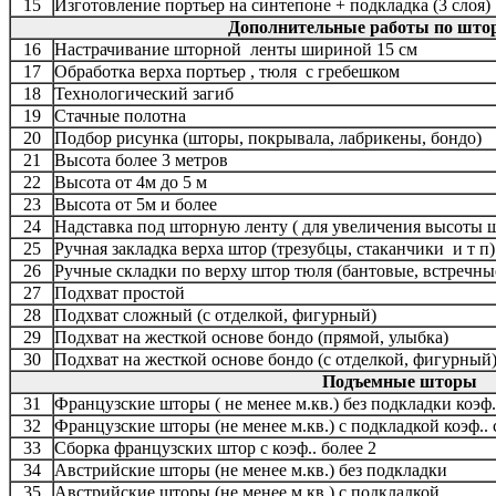
15
Изготовление портьер на синтепоне + подкладка (3 слоя)
Дополнительные работы по што
16
Настрачивание шторной ленты шириной 15 см
17
Обработка верха портьер , тюля с гребешком
18
Технологический загиб
19
Стачные полотна
20
Подбор рисунка (шторы, покрывала, лабрикены, бондо)
21
Высота более 3 метров
22
Высота от 4м до 5 м
23
Высота от 5м и более
24
Надставка под шторную ленту ( для увеличения высоты 
25
Ручная закладка верха штор (трезубцы, стаканчики и т п)
26
Ручные складки по верху штор тюля (бантовые, встречны
27
Подхват простой
28
Подхват сложный (с отделкой, фигурный)
29
Подхват на жесткой основе бондо (прямой, улыбка)
30
Подхват на жесткой основе бондо (с отделкой, фигурный
Подъемные шторы
31
Французские шторы ( не менее м.кв.) без подкладки коэф.
32
Французские шторы (не менее м.кв.) с подкладкой коэф..
33
Сборка французских штор с коэф.. более 2
34
Австрийские шторы (не менее м.кв.) без подкладки
35
Австрийские шторы (не менее м.кв.) с подкладкой