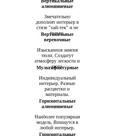
Вертикальные
алюминиевые
Змечательно
дополнят интерьер в
стизе "хай-тек" и не
только.
Вертикальные
веревочные
Изысканноя заменя
тюли. Создатут
атмосферу легкости и
уюта.
Мультифактурные
Индивидуальный
интерьер. Разные
расцветки и
материалы.
Горизонтальные
алюминиевые
Наиболее популярная
модель. Впишутся в
любой интерьер.
Горизонтальные