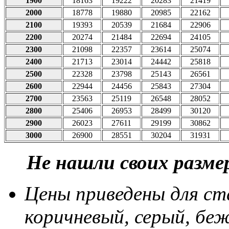
1900
18163
19222
20283
21419
2000
18778
19880
20985
22162
2100
19393
20539
21684
22906
2200
20274
21484
22694
24105
2300
21098
22357
23614
25074
2400
21713
23014
24442
25818
2500
22328
23798
25143
26561
2600
22944
24456
25843
27304
2700
23563
25119
26548
28052
2800
25406
26953
28499
30120
2900
26023
27611
29199
30862
3000
26900
28551
30204
31931
Не нашли своих размер
Цены приведены для ст
коричневый, серый, беж