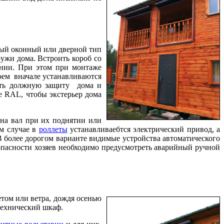
тный оконный или дверной тип
ужи дома. Встроить короб со
ании. При этом при монтаже
проем вначале устанавливаются
чить должную защиту дома и
е RAL, чтобы экстерьер дома
 на вал при их поднятии или
ем случае в
роллеты
устанавливаебтся электрический привод, а
В более дорогом варианте видимые устройства автоматического
опасности хозяев необходимо предусмотреть аварийный ручной
том или ветра, дождя осенью
технический шкаф.