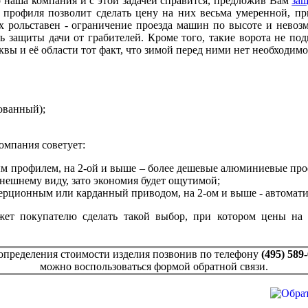
 наша компания и с этой задачей справится, предложив Вам
за
профиля позволит сделать цену на них весьма умеренной, пр
их рольставен - ограничение проезда машин по высоте и невоз
ь защиты дачи от грабителей. Кроме того, такие ворота не по
ы и её области тот факт, что зимой перед ними нет необходимо
ованный);
омпания советует:
ным профилем, на 2-ой и выше – более дешевые алюминиевые пр
внешнему виду, зато экономия будет ощутимой;
нерционным или карданный приводом, на 2-ом и выше - автомати
ет покупателю сделать такой выбор, при котором цены на р
 определения стоимости изделия позвонив по телефону
(495) 589
можно воспользоваться формой обратной связи.