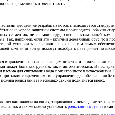
ость, современность и элегантность.
ольставни для дачи не разрабатываются, а используется стандар
 Установка короба защитной системы производится обычно снар
ных сегментов, не составит труда специалистам нашей комп
дача. Так, например, если это – круглый деревянный брус, то в 
 стеной установить рольставни на окна и тем самым обеспе
нашей компании всегда помогут подобрать цвет роллет по шкал
ется в движении по направляющим полотна и наматывании его
ими может быть как ручным, так и автоматическим. В последн
 и клемма для считывания кода с электронного ключа-таблетки. 
 и при таком современном типе управления для обеспечения без
 пожара рольставни за несколько секунд поднимутся вверх.
ования как жалюзи на окнах, защищающих помещение от зноя ле
оизоляцию, а так же можно установить
рольставни в туалет
в сан