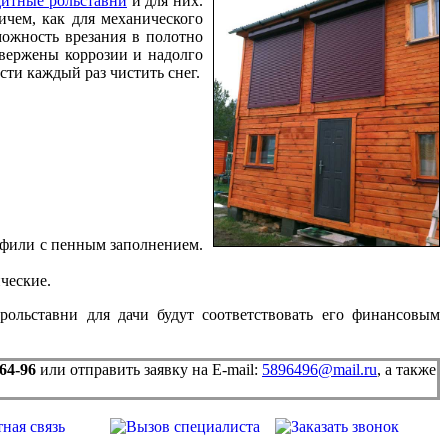
щитные рольставни
и для них.
ичем, как для механического
можность врезания в полотно
двержены коррозии и надолго
сти каждый раз чистить снег.
офили с пенным заполнением.
ческие.
ольставни для дачи будут соответствовать его финансовым
-64-96
или отправить заявку на E-mail:
5896496@mail.ru
, а также