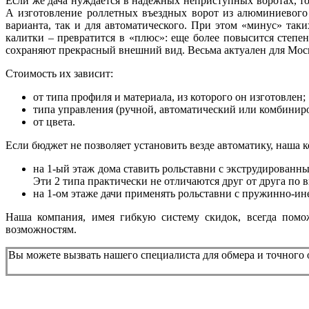
Если же дача нуждается в надежных неприступных воротах, то
А изготовление роллетных въездных ворот из алюминиевого 
варианта, так и для автоматического. При этом «минус» так
калитки – превратится в «плюс»: еще более повысится степен
сохраняют прекрасный внешний вид. Весьма актуален для Москв
Стоимость их зависит:
от типа профиля и материала, из которого он изготовлен;
типа управления (ручной, автоматический или комбинир
от цвета.
Если бюджет не позволяет установить везде автоматику, наша к
на 1-ый этаж дома ставить рольставни с экструдирован
Эти 2 типа практически не отличаются друг от друга по 
на 1-ом этаже дачи применять рольставни с пружинно-и
Наша компания, имея гибкую систему скидок, всегда помож
возможностям.
Вы можете вызвать нашего специалиста для обмера и точного