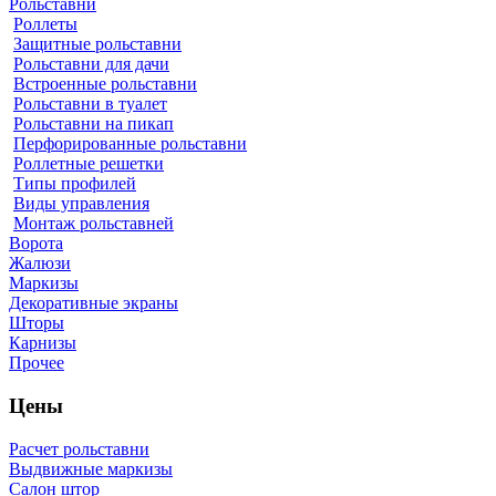
Рольставни
Роллеты
Защитные рольставни
Рольставни для дачи
Встроенные рольставни
Рольставни в туалет
Рольставни на пикап
Перфорированные рольставни
Роллетные решетки
Типы профилей
Виды управления
Монтаж рольставней
Ворота
Жалюзи
Маркизы
Декоративные экраны
Шторы
Карнизы
Прочее
Цены
Расчет рольставни
Выдвижные маркизы
Салон штор