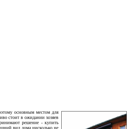
оэтому основным местом для
ливо стоит в ожидании хозяев
 принимают решение - купить
нешний вид дома нисколько не