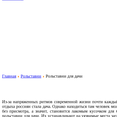
Главная
Рольставни
Рольставни для дачи
Из-за напряженных ритмов современной жизни почти каждый
отдыха россиян стала дача. Однако находиться там человек мож
без присмотра, а значит, становится лакомым кусочком для
рольставни для дачи. Их устанавливают на уязвимые места за