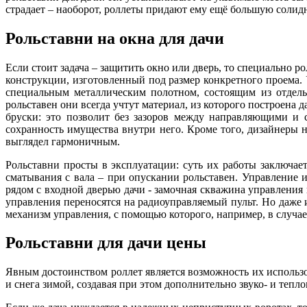
страдает – наоборот, роллеты придают ему ещё большую солидн
Рольставни на окна для дачи
Если стоит задача – защитить окно или дверь, то специально р
конструкции, изготовленный под размер конкретного проема.
специальным металлическим полотном, состоящим из отдель
рольставен они всегда учтут материал, из которого построена 
бруски: это позволит без зазоров между направляющими и
сохранность имущества внутри него. Кроме того, дизайнеры 
выглядел гармоничным.
Рольставни просты в эксплуатации: суть их работы заключа
сматывания с вала – при опускании рольставен. Управление 
рядом с входной дверью дачи - замочная скважина управления
управления переносятся на радиоуправляемый пульт. Но даже
механизм управления, с помощью которого, например, в случае
Рольставни для дачи цены
Явным достоинством роллет является возможность их использ
и снега зимой, создавая при этом дополнительно звуко- и тепл